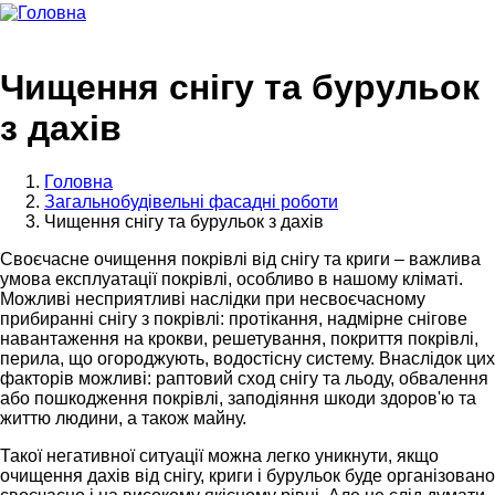
Чищення снігу та бурульок
з дахів
Головна
Загальнобудівельні фасадні роботи
Чищення снігу та бурульок з дахів
Своєчасне очищення покрівлі від снігу та криги – важлива
умова експлуатації покрівлі, особливо в нашому кліматі.
Можливі несприятливі наслідки при несвоєчасному
прибиранні снігу з покрівлі: протікання, надмірне снігове
навантаження на крокви, решетування, покриття покрівлі,
перила, що огороджують, водостісну систему. Внаслідок цих
факторів можливі: раптовий сход снігу та льоду, обвалення
або пошкодження покрівлі, заподіяння шкоди здоров'ю та
життю людини, а також майну.
Такої негативної ситуації можна легко уникнути, якщо
очищення дахів від снігу, криги і бурульок буде організовано