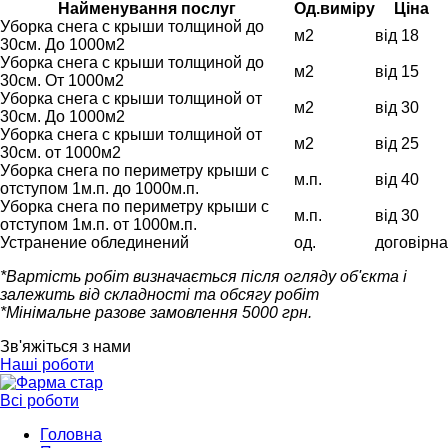
Найменування послуг
Од.виміру
Ціна
Уборка снега с крыши толщиной до
м2
від 18
30см. До 1000м2
Уборка снега с крыши толщиной до
м2
від 15
30см. От 1000м2
Уборка снега с крыши толщиной от
м2
від 30
30см. До 1000м2
Уборка снега с крыши толщиной от
м2
від 25
30см. от 1000м2
Уборка снега по периметру крыши с
м.п.
від 40
отступом 1м.п. до 1000м.п.
Уборка снега по периметру крыши с
м.п.
від 30
отступом 1м.п. от 1000м.п.
Устранение облединений
од.
договірна
*Вартість робіт визначається після огляду об'єкта і
залежить від складності та обсягу робіт
*Мінімальне разове замовлення 5000 грн.
Зв'яжіться з нами
Наші роботи
Всі роботи
Головна