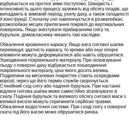
відбувається на протязі зими поступово. Швидкість і
інтенсивність цього процесу залежить від обсягу опадів, що
випадають в зимовий період, ухилу даху, а також складності
її конструкції. Спочатку сніг накопичується в розжелобках,
розжолобках місцях прилягання покрівлі до вертикальних
поверхонь. Якщо знехтувати прибиранням снігу та
бурульок, домовласника чекають такі наслідки:
Обвалення кроквяного каркасу. Якщо вага снігової шапки
перевищує здатність каркасу, то крокви або інші опорні
елементи можуть деформуватися або навіть обрушитися.
Ушкодження покрівельного матеріалу. При зісковзуванні
льоду з поверхні даху відбувається пошкодження
покрівельного матеріалу, ціна якого досить велика.
Подряпини на металевих покриттях стають осередками
корозії, через що його термін служби скорочується.
Стихійний схід снігу або падіння бурульок. При настанні
відлиги снігова шапка може самостійно зісковзувати зі
схилу. Падіння бурульок та великого обсягу снігової маси з
великої висоти можуть спричинити серйозні травми.
Обвалення водостічної системи. При сході снігу з поверхні
ската під його вагою може обрушитися ринва.