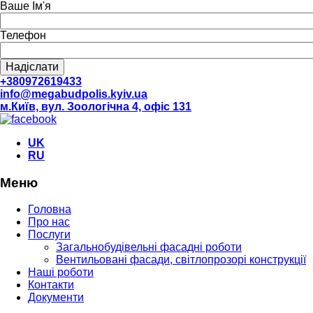
Ваше Ім'я
Телефон
+380972619433
info@megabudpolis.kyiv.ua
м.Київ, вул. Зоологічна 4, офіс 131
UK
RU
Меню
Головна
Про нас
Послуги
Загальнобудівельні фасадні роботи
Вентильовані фасади, світлопрозорі конструкції
Наші роботи
Контакти
Документи