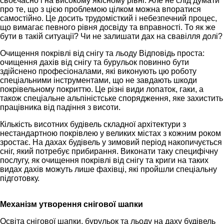
своєчасно і на високому якісному рівні. Але не слід думати
про те, що з цією проблемою цілком можна впоратися
самостійно. Це досить трудомісткий і небезпечний процес,
що вимагає певного рівня досвіду та вправності. То як же
бути в такій ситуації? Чи не залишати дах на свавілля долі?
Очищення покрівлі від снігу та льоду Відповідь проста:
очищення дахів від снігу та бурульок повинно бути
здійснено професіоналами, які виконують цю роботу
спеціальними інструментами, що не завдають шкоди
покрівельному покриттю. Це різні види лопаток, гаки, а
також спеціальне альпіністське спорядження, яке захистить
працівника від падіння з висоти.
Кількість висотних будівель складної архітектури з
нестандартною покрівлею у великих містах з кожним роком
зростає. На дахах будівель у зимовий період накопичується
сніг, який потребує прибирання. Виконати таку специфічну
послугу, як очищення покрівлі від снігу та криги на таких
видах дахів можуть лише фахівці, які пройшли спеціальну
підготовку.
Механізм утворення снігової шапки
Освіта снігової шапки, бурульок та льоду на даху будівель