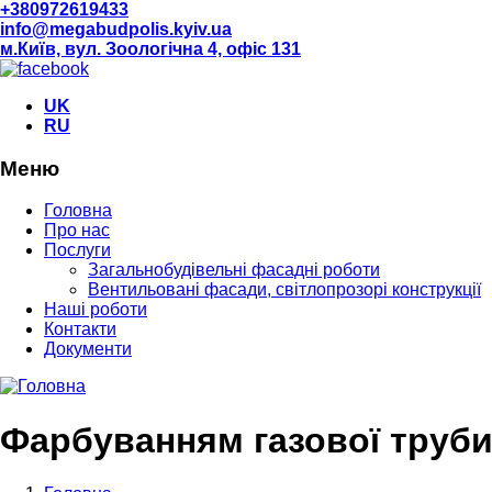
+380972619433
info@megabudpolis.kyiv.ua
м.Київ, вул. Зоологічна 4, офіс 131
UK
RU
Меню
Головна
Про нас
Послуги
Загальнобудівельні фасадні роботи
Вентильовані фасади, світлопрозорі конструкції
Наші роботи
Контакти
Документи
Фарбуванням газової труб