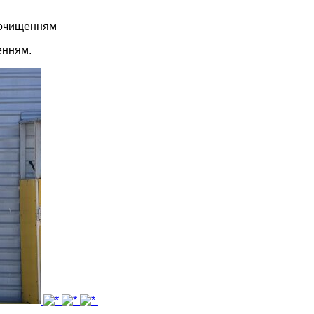
 очищенням
енням.