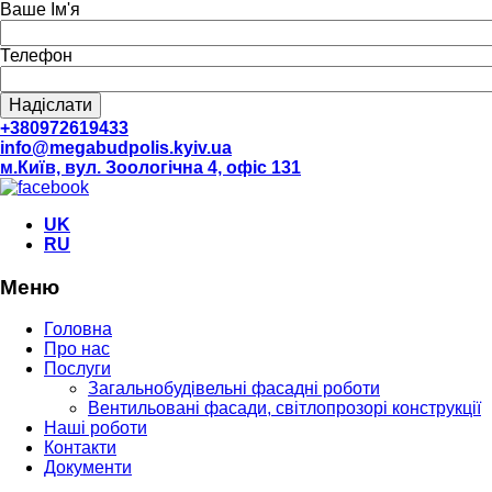
Ваше Ім'я
Телефон
+380972619433
info@megabudpolis.kyiv.ua
м.Київ, вул. Зоологічна 4, офіс 131
UK
RU
Меню
Головна
Про нас
Послуги
Загальнобудівельні фасадні роботи
Вентильовані фасади, світлопрозорі конструкції
Наші роботи
Контакти
Документи