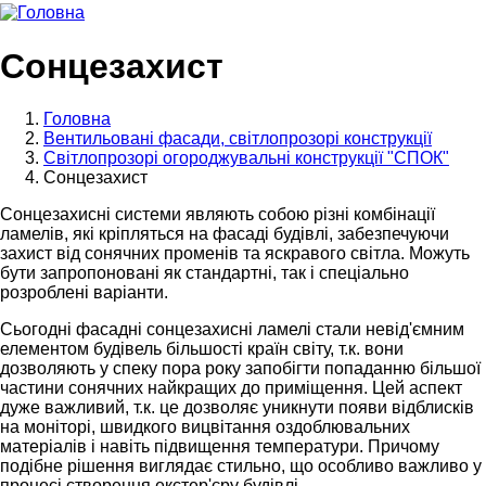
Сонцезахист
Головна
Вентильовані фасади, світлопрозорі конструкції
Світлопрозорі огороджувальні конструкції "СПОК"
Сонцезахист
Сонцезахисні системи являють собою різні комбінації
ламелів, які кріпляться на фасаді будівлі, забезпечуючи
захист від сонячних променів та яскравого світла. Можуть
бути запропоновані як стандартні, так і спеціально
розроблені варіанти.
Сьогодні фасадні сонцезахисні ламелі стали невід'ємним
елементом будівель більшості країн світу, т.к. вони
дозволяють у спеку пора року запобігти попаданню більшої
частини сонячних найкращих до приміщення. Цей аспект
дуже важливий, т.к. це дозволяє уникнути появи відблисків
на моніторі, швидкого вицвітання оздоблювальних
матеріалів і навіть підвищення температури. Причому
подібне рішення виглядає стильно, що особливо важливо у
процесі створення екстер'єру будівлі.