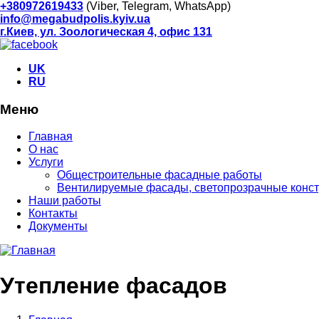
+380972619433
(Viber, Telegram, WhatsApp)
info@megabudpolis.kyiv.ua
г.Киев, ул. Зоологическая 4, офис 131
UK
RU
Меню
Главная
О нас
Услуги
Общестроительные фасадные работы
Вентилируемые фасады, светопрозрачные конст
Наши работы
Контакты
Документы
Утепление фасадов